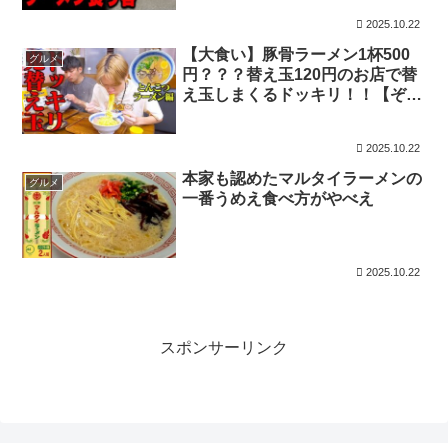
2025.10.22
【大食い】豚骨ラーメン1杯500
グルメ
円？？？替え玉120円のお店で替
え玉しまくるドッキリ！！【ぞう
さんパクパク】【ふくちゃん練馬
店】
2025.10.22
本家も認めたマルタイラーメンの
グルメ
一番うめえ食べ方がやべえ
2025.10.22
スポンサーリンク